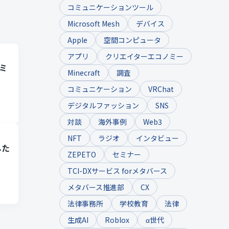
コミュニケーションツール
Microsoft Mesh
デバイス
Apple
空間コンピュータ
アプリ
クリエイターエコノミー
ーミ
Minecraft
調査
コミュニケーション
VRChat
デジタルファッション
SNS
対談
海外事例
Web3
NFT
ラジオ
インタビュー
した
ZEPETO
セミナー
TCI-DXサービス forメタバース
メタバース推進部
CX
法律事務所
学校教育
法律
生成AI
Roblox
α世代