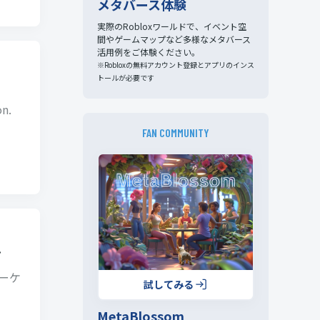
メタバース体験
実際のRobloxワールドで、イベント空
間やゲームマップなど多様なメタバース
活用例をご体験ください。
※Robloxの無料アカウント登録とアプリのインス
トールが必要です
n.
FAN COMMUNITY
…
マーケ
試してみる
MetaBlossom