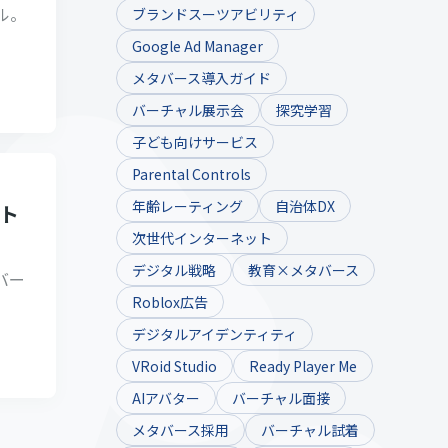
アル。
ブランドスーツアビリティ
Google Ad Manager
メタバース導入ガイド
バーチャル展示会
探究学習
子ども向けサービス
Parental Controls
年齢レーティング
自治体DX
ト
次世代インターネット
デジタル戦略
教育×メタバース
バー
Roblox広告
デジタルアイデンティティ
VRoid Studio
Ready Player Me
AIアバター
バーチャル面接
メタバース採用
バーチャル試着