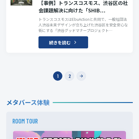
【事例】トランスコスモス、渋谷区の社
会課題解決に向けた「SHIB…
トランスコスモスはEbuActionと共同で、一般社団法
人渋谷未来デザインが立ち上げた渋谷区を安全安心な
街にする「渋谷グッドマナープロジェクト…
続きを読む
投
1
2
稿
の
メタバース体験
ペ
ー
ROOM TOUR
ジ
送