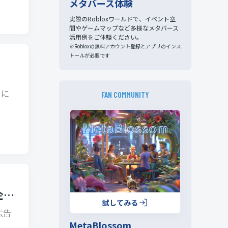
メタバース体験
実際のRobloxワールドで、イベント空
間やゲームマップなど多様なメタバース
活用例をご体験ください。
※Robloxの無料アカウント登録とアプリのインス
トールが必要です
」に
FAN COMMUNITY
企…
試してみる
、広告
MetaBlossom